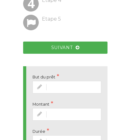
Etape 4
suivante)
Etape 5
Informations de l'emprunteur
2
SUIVANT
But du prêt
Montant
Durée