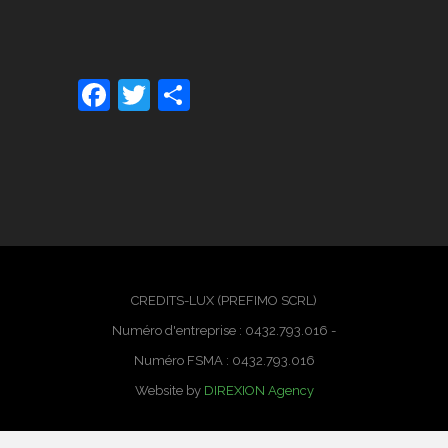
Facebook
Twitter
Partager
CREDITS-LUX (PREFIMO SCRL)
Numéro d'entreprise : 0432.793.016 -
Numéro FSMA : 0432.793.016
Website by
DIREXION Agency